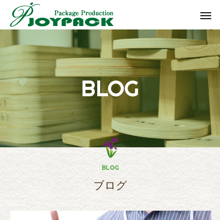
B
L
O
G
BLOG
ブログ