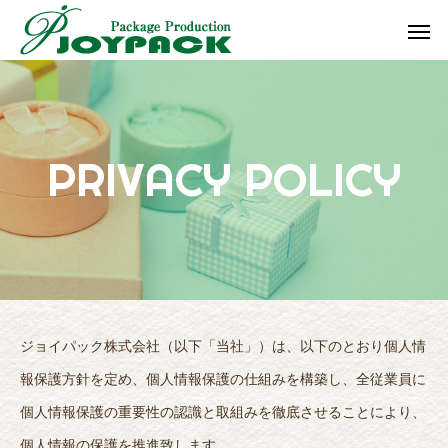
P
R
I
V
A
C
Y
P
O
L
I
C
Y
ジョイパック株式会社（以下「当社」）は、以下のとおり個人情
報保護方針を定め、個人情報保護の仕組みを構築し、全従業員に
個人情報保護の重要性の認識と取組みを徹底させることにより、
個人情報の保護を推進致します。