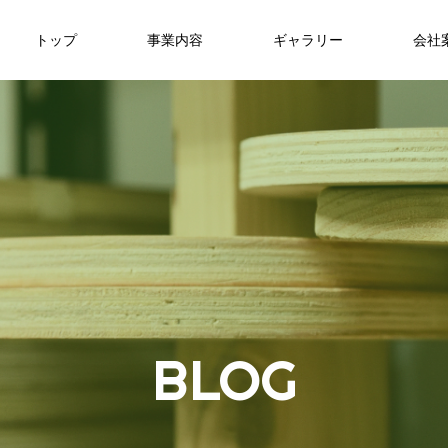
トップ
事業内容
ギャラリー
会社
B
L
O
G