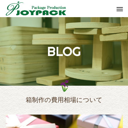
B
L
O
G
箱制作の費用相場について