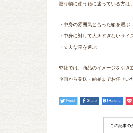
贈り物に使う箱に迷っている方は
・中身の雰囲気と合った箱を選ぶ
・中身に対して大きすぎないサイ
・丈夫な箱を選ぶ
弊社では、商品のイメージを引き
企画から発送・納品までお任せい
Tweet
Share
Hatena
この記事の